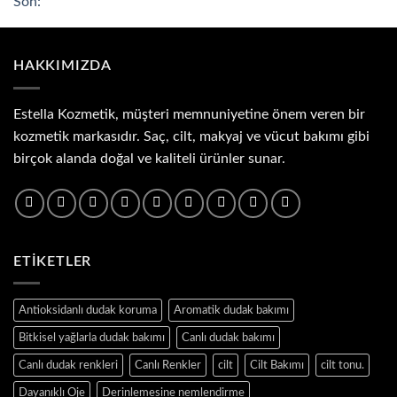
fiyat:
andaki
₺100.00.
fiyat:
₺21.00.
HAKKIMIZDA
Estella Kozmetik, müşteri memnuniyetine önem veren bir
kozmetik markasıdır. Saç, cilt, makyaj ve vücut bakımı gibi
birçok alanda doğal ve kaliteli ürünler sunar.
ETIKETLER
Antioksidanlı dudak koruma
Aromatik dudak bakımı
Bitkisel yağlarla dudak bakımı
Canlı dudak bakımı
Canlı dudak renkleri
Canlı Renkler
cilt
Cilt Bakımı
cilt tonu.
Dayanıklı Oje
Derinlemesine nemlendirme