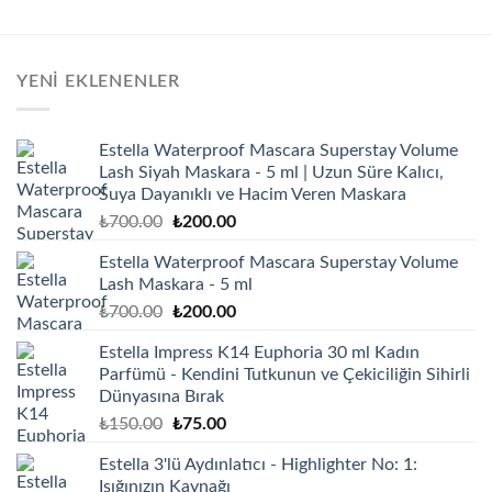
YENI EKLENENLER
Estella Waterproof Mascara Superstay Volume
Lash Siyah Maskara - 5 ml | Uzun Süre Kalıcı,
Suya Dayanıklı ve Hacim Veren Maskara
Orijinal
Şu
₺
700.00
₺
200.00
fiyat:
andaki
Estella Waterproof Mascara Superstay Volume
₺700.00.
fiyat:
Lash Maskara - 5 ml
₺200.00.
Orijinal
Şu
₺
700.00
₺
200.00
fiyat:
andaki
Estella Impress K14 Euphoria 30 ml Kadın
₺700.00.
fiyat:
Parfümü - Kendini Tutkunun ve Çekiciliğin Sihirli
₺200.00.
Dünyasına Bırak
Orijinal
Şu
₺
150.00
₺
75.00
fiyat:
andaki
Estella 3'lü Aydınlatıcı - Highlighter No: 1:
₺150.00.
fiyat:
Işığınızın Kaynağı
₺75.00.