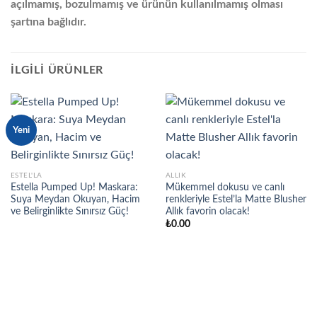
açılmamış, bozulmamış ve ürünün kullanılmamış olması
şartına bağlıdır.
İLGILI ÜRÜNLER
Yeni
ESTEL'LA
ALLIK
Estella Pumped Up! Maskara:
Mükemmel dokusu ve canlı
Suya Meydan Okuyan, Hacim
renkleriyle Estel’la Matte Blusher
ve Belirginlikte Sınırsız Güç!
Allık favorin olacak!
₺
0.00