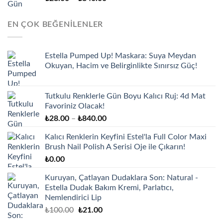
aralığı:
₺28.00
EN ÇOK BEĞENILENLER
-
₺840.00
Estella Pumped Up! Maskara: Suya Meydan
Okuyan, Hacim ve Belirginlikte Sınırsız Güç!
Tutkulu Renklerle Gün Boyu Kalıcı Ruj: 4d Mat
Favoriniz Olacak!
Fiyat
₺
28.00
–
₺
840.00
aralığı:
Kalıcı Renklerin Keyfini Estel'la Full Color Maxi
₺28.00
Brush Nail Polish A Serisi Oje ile Çıkarın!
-
₺
0.00
₺840.00
Kuruyan, Çatlayan Dudaklara Son: Natural -
Estella Dudak Bakım Kremi, Parlatıcı,
Nemlendirici Lip
Orijinal
Şu
₺
100.00
₺
21.00
fiyat:
andaki