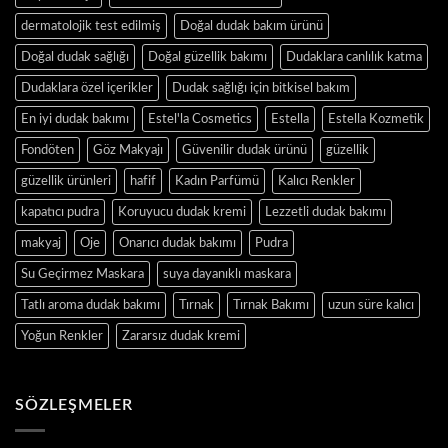
dermatolojik test edilmiş
Doğal dudak bakım ürünü
Doğal dudak sağlığı
Doğal güzellik bakımı
Dudaklara canlılık katma
Dudaklara özel içerikler
Dudak sağlığı için bitkisel bakım
En iyi dudak bakımı
Estel'la Cosmetics
Estella
Estella Kozmetik
Fondöten
Göz Makyajı
Güvenilir dudak ürünü
güzellik
güzellik ürünleri
hafif
Kadın Parfümü
Kalıcı Renkler
kapatıcı pudra
Koruyucu dudak kremi
Lezzetli dudak bakımı
makyaj
Oje
Onarıcı dudak bakımı
Pudra
Su Geçirmez Maskara
suya dayanıklı maskara
Tatlı aroma dudak bakımı
Tırnak
Tırnak Bakımı
uzun süre kalıcı
Yoğun Renkler
Zararsız dudak kremi
SÖZLEŞMELER