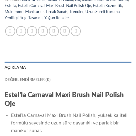
Estella
,
Estella Carnaval Maxi Brush Nail Polish Oje
,
Estella Kozmetik
,
Mükemmel Manikürler
,
Tırnak Sanatı
,
Trendler
,
Uzun Süreli Koruma
,
Yenilikçi Fırça Tasarımı
,
Yoğun Renkler
AÇIKLAMA
DEĞERLENDIRMELER (0)
Estel’la Carnaval Maxi Brush Nail Polish
Oje
Estel’la Carnaval Maxi Brush Nail Polish, yüksek kaliteli
formülü sayesinde uzun süre dayanıklı ve parlak bir
manikür sunar.