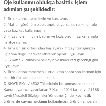
Oje kullanımı oldukça basittir. İşlem
adımları şu şekildedir:
1. Tırnaklarınızı temizleyin ve kurulayın.
2. Mat bir görünüm elde etmek istiyorsanız, renkli bir oje
veya baz kat kullanmayın.
3. Fırçayı ojenin içine batırın ve fazla ojeyi fırça kenarında
hafifçe sıyırın.
4. Tırnağınızın ortasından başlayarak, fırçayı tırnağınızın
uçlarına doğru hareket ettirerek ojenizi uygulayın.
5. İlk katın kurumasını bekleyin ve ikinci katı gerektiği gibi
uygulayın.
6. Tırnaklarınız tamamen kuruduktan sonra son katman için
mat bir üst kat kullanabilirsiniz.
DİKKAT:
EK:1 / 6502 Tüketicinin Korunması hakkındaki
Kanun uyarınca yayınlanan 7 Kasım 2014 tarihli ve 29188
sayılı Mesafeli Sözleşmeler Yönetmeliğinde
kozmetik
ürünlerde cayma hakkının kullanılması, ürünün ambalajının