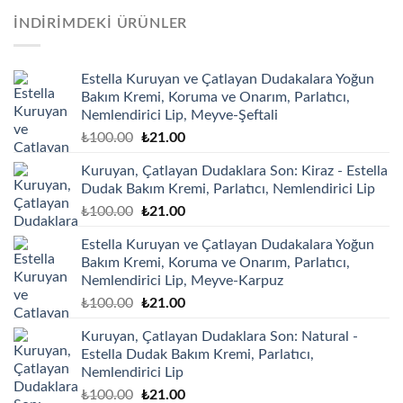
₺100.00.
fiyat:
İNDIRIMDEKI ÜRÜNLER
₺21.00.
Estella Kuruyan ve Çatlayan Dudakalara Yoğun
Bakım Kremi, Koruma ve Onarım, Parlatıcı,
Nemlendirici Lip, Meyve-Şeftali
Orijinal
Şu
₺
100.00
₺
21.00
fiyat:
andaki
Kuruyan, Çatlayan Dudaklara Son: Kiraz - Estella
₺100.00.
fiyat:
Dudak Bakım Kremi, Parlatıcı, Nemlendirici Lip
₺21.00.
Orijinal
Şu
₺
100.00
₺
21.00
fiyat:
andaki
Estella Kuruyan ve Çatlayan Dudakalara Yoğun
₺100.00.
fiyat:
Bakım Kremi, Koruma ve Onarım, Parlatıcı,
₺21.00.
Nemlendirici Lip, Meyve-Karpuz
Orijinal
Şu
₺
100.00
₺
21.00
fiyat:
andaki
Kuruyan, Çatlayan Dudaklara Son: Natural -
₺100.00.
fiyat:
Estella Dudak Bakım Kremi, Parlatıcı,
₺21.00.
Nemlendirici Lip
Orijinal
Şu
₺
100.00
₺
21.00