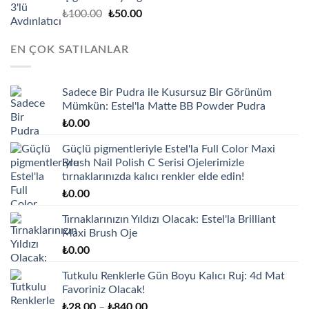
Orijinal
Şu
₺
100.00
₺
50.00
fiyat:
andaki
₺100.00.
fiyat:
EN ÇOK SATILANLAR
₺50.00.
Sadece Bir Pudra ile Kusursuz Bir Görünüm
Mümkün: Estel'la Matte BB Powder Pudra
₺
0.00
Güçlü pigmentleriyle Estel'la Full Color Maxi
Brush Nail Polish C Serisi Ojelerimizle
tırnaklarınızda kalıcı renkler elde edin!
₺
0.00
Tırnaklarınızın Yıldızı Olacak: Estel'la Brilliant
Maxi Brush Oje
₺
0.00
Tutkulu Renklerle Gün Boyu Kalıcı Ruj: 4d Mat
Favoriniz Olacak!
Fiyat
₺
28.00
–
₺
840.00