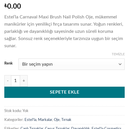
₺
0.00
Estel’la Carnaval Maxi Brush Nail Polish Oje, mükemmel
manikürler için yenilikçi fırça tasarımı sunar. Yoğun renkleri,
parlaklığı ve dayanıklılığı sayesinde uzun süreli koruma
sağlar. Sonsuz renk seçenekleriyle tarzınıza uygun bir seçim
sunar.
TEMIZLE
Renk
Trendleri Yakalayın: Estel'la Carnaval Maxi Brush Nail Polish Ojelerle Ta
SEPETE EKLE
Stok kodu:
Yok
Kategoriler:
Estel'la
,
Markalar
,
Oje
,
Tırnak
Etiketler:
Canlı Tırnaklar
,
Cesur Tırnaklar
,
Dayanıklılık
,
Estel'la Cosmetics
,