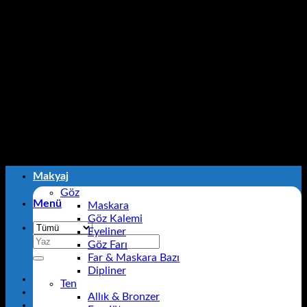
İçeriğe
Estella Kozmetik- Kendinizi Şımartın!
atla
Estella Kozmetik- Kendinizi Şımartın!
Makyaj
Göz
Menü
Maskara
Göz Kalemi
Eyeliner
Ara:
Göz Farı
Far & Maskara Bazı
Dipliner
Ten
Allık & Bronzer