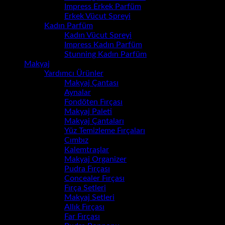
Impress Erkek Parfüm
(0)
Erkek Vücut Spreyi
(0)
Kadın Parfüm
(10)
Kadın Vücut Spreyi
(0)
Impress Kadın Parfüm
(4)
Stunning Kadın Parfüm
(5)
Makyaj
(44)
Yardımcı Ürünler
(2)
Makyaj Çantası
(0)
Aynalar
(0)
Fondöten Fırçası
(0)
Makyaj Paleti
(0)
Makyaj Çantaları
(0)
Yüz Temizleme Fırçaları
(0)
Cımbız
(0)
Kalemtraşlar
(0)
Makyaj Organizer
(0)
Pudra Fırçası
(0)
Concealer Fırçası
(0)
Fırça Setleri
(0)
Makyaj Setleri
(0)
Allık Fırçası
(0)
Far Fırçası
(0)