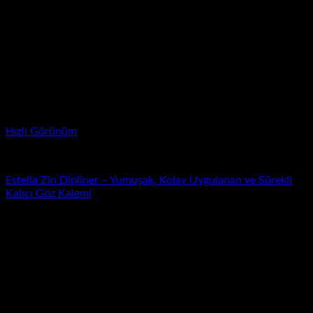
Hızlı Görünüm
Dipliner
Estella Zin Dipliner – Yumuşak, Kolay Uygulanan ve Sürekli
Kalıcı Göz Kalemi
Yeni