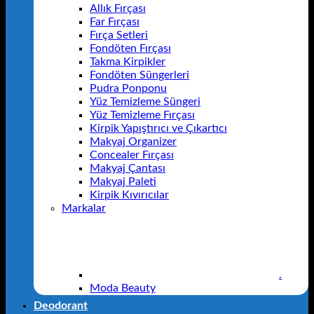
Allık Fırçası
Far Fırçası
Fırça Setleri
Fondöten Fırçası
Takma Kirpikler
Fondöten Süngerleri
Pudra Ponponu
Yüz Temizleme Süngeri
Yüz Temizleme Fırçası
Kirpik Yapıştırıcı ve Çıkartıcı
Makyaj Organizer
Concealer Fırçası
Makyaj Çantası
Makyaj Paleti
Kirpik Kıvırıcılar
Markalar
.
Moda Beauty
Deodorant