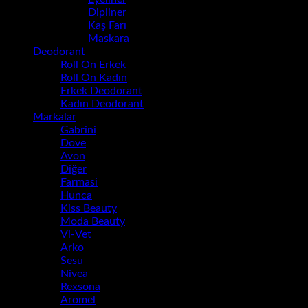
Dipliner
(4)
Kaş Farı
(0)
Maskara
(8)
Deodorant
(0)
Roll On Erkek
(0)
Roll On Kadın
(0)
Erkek Deodorant
(0)
Kadın Deodorant
(0)
Markalar
(59)
Gabrini
(0)
Dove
(0)
Avon
(0)
Diğer
(0)
Farmasi
(0)
Hunca
(0)
Kiss Beauty
(0)
Moda Beauty
(0)
Vi-Vet
(0)
Arko
(0)
Sesu
(0)
Nivea
(0)
Rexsona
(0)
Aromel
(0)