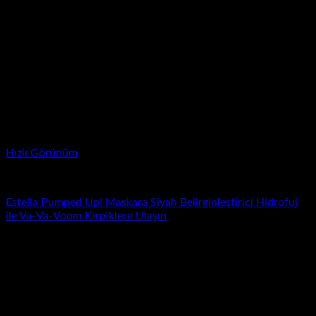
Hızlı Görünüm
Estel'la
Estella Pumped Up! Maskara Siyah Belirginleştirici Hidrofuj
ile Va-Va-Voom Kirpiklere Ulaşın
Yeni