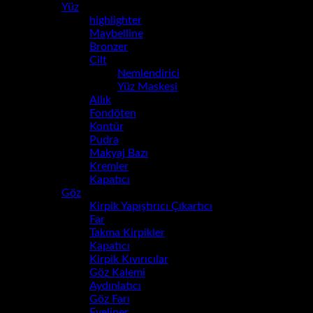
Yüz
(14)
highlighter
(1)
Maybelline
(0)
Bronzer
(0)
Cilt
(0)
Nemlendirici
(0)
Yüz Maskesi
(0)
Allık
(4)
Fondöten
(2)
Kontür
(0)
Pudra
(5)
Makyaj Bazı
(0)
Kremler
(1)
Kapatıcı
(1)
Göz
(13)
Kirpik Yapıştırıcı Çıkartıcı
(0)
Far
(0)
Takma Kirpikler
(0)
Kapatıcı
(0)
Kirpik Kıvırıcılar
(0)
Göz Kalemi
(1)
Aydınlatıcı
(0)
Göz Farı
(0)
Eyeliner
(2)