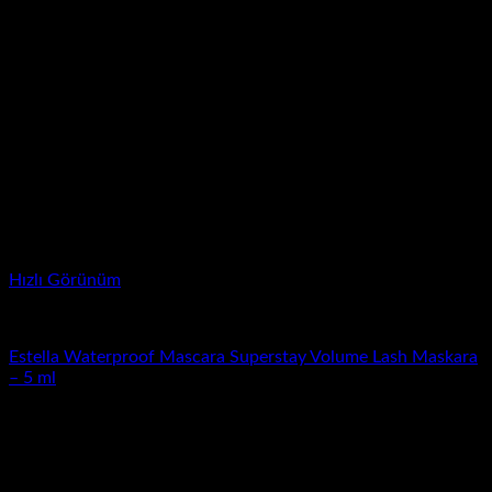
Hızlı Görünüm
Maskara
Estella Waterproof Mascara Superstay Volume Lash Maskara
– 5 ml
Orijinal
Şu
₺
700.00
₺
200.00
fiyat:
andaki
İndirim!
₺700.00.
fiyat:
Yeni
₺200.00.