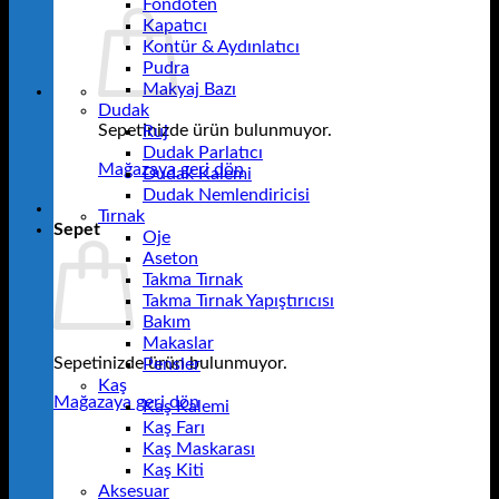
Fondöten
Kapatıcı
Kontür & Aydınlatıcı
Pudra
Makyaj Bazı
Dudak
Sepetinizde ürün bulunmuyor.
Ruj
Dudak Parlatıcı
Mağazaya geri dön
Dudak Kalemi
Dudak Nemlendiricisi
Tırnak
Sepet
Oje
Aseton
Takma Tırnak
Takma Tırnak Yapıştırıcısı
Bakım
Makaslar
Sepetinizde ürün bulunmuyor.
Pensler
Kaş
Mağazaya geri dön
Kaş Kalemi
Kaş Farı
Kaş Maskarası
Kaş Kiti
Aksesuar