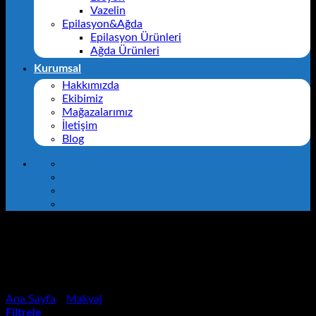
Vazelin
Epilasyon&Ağda
Epilasyon Ürünleri
Ağda Ürünleri
Kurumsal
Hakkımızda
Ekibimiz
Mağazalarımız
İletişim
Blog
Göz
Ana Sayfa
/
Makyaj
/
Göz
Filtrele