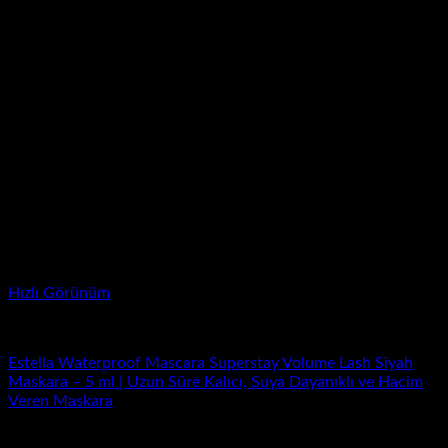
Hızlı Görünüm
Maskara
Estella Waterproof Mascara Superstay Volume Lash Siyah
Maskara – 5 ml | Uzun Süre Kalıcı, Suya Dayanıklı ve Hacim
Veren Maskara
Orijinal
Şu
₺
700.00
₺
200.00