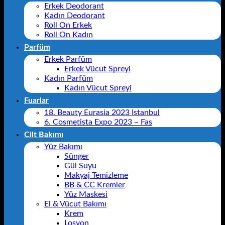
Erkek Deodorant
Kadın Deodorant
Roll On Erkek
Roll On Kadın
Parfüm
Erkek Parfüm
Erkek Vücut Spreyi
Kadın Parfüm
Kadın Vücut Spreyi
Fuarlar
18. Beauty Eurasia 2023 Istanbul
6. Cosmetista Expo 2023 – Fas
Cilt Bakımı
Yüz Bakımı
Sünger
Gül Suyu
Makyaj Temizleme
BB & CC Kremler
Yüz Maskesi
El & Vücut Bakımı
Krem
Losyon