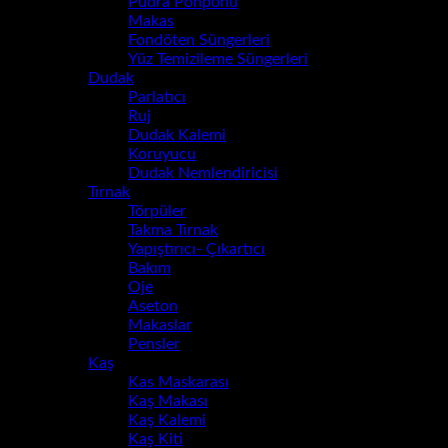
Pudra Ponponu
(0)
Makas
(2)
Fondöten Süngerleri
(0)
Yüz Temizileme Süngerleri
(0)
Dudak
(8)
Parlatıcı
(7)
Ruj
(1)
Dudak Kalemi
(0)
Koruyucu
(7)
Dudak Nemlendiricisi
(7)
Tırnak
(8)
Törpüler
(0)
Takma Tırnak
(0)
Yapıştırıcı- Çıkartıcı
(0)
Bakım
(0)
Oje
(8)
Aseton
(0)
Makaslar
(0)
Pensler
(0)
Kaş
(2)
Kas Maskarası
(0)
Kaş Makası
(2)
Kaş Kalemi
(0)
Kaş Kiti
(0)