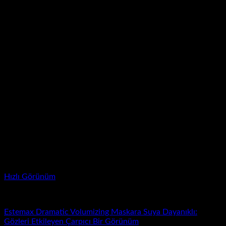
Hızlı Görünüm
Estel'la
Estemax Dramatic Volumizing Maskara Suya Dayanıklı:
Gözleri Etkileyen Çarpıcı Bir Görünüm