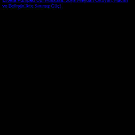
Estella Pumped Up! Maskara: Suya Meydan Okuyan, Hacim
ve Belirginlikte Sınırsız Güç!
İndirim!
Yeni