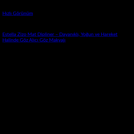
Hızlı Görünüm
Dipliner
Estella Zizo Mat Dipliner – Dayanıklı, Yoğun ve Hareket
Halinde Göz Alıcı Göz Makyajı
Yeni