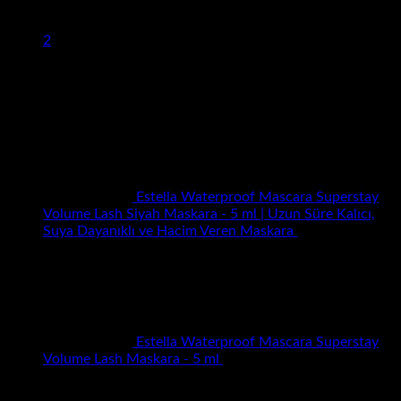
1
2
Yeni Eklenenler
Estella Waterproof Mascara Superstay
Volume Lash Siyah Maskara - 5 ml | Uzun Süre Kalıcı,
Suya Dayanıklı ve Hacim Veren Maskara
₺
700.00
Orijinal
Şu
₺
200.00
fiyat:
andaki
₺700.00.
fiyat:
₺200.00.
Estella Waterproof Mascara Superstay
Orijinal
Şu
Volume Lash Maskara - 5 ml
₺
700.00
₺
200.00
fiyat:
andaki
₺700.00.
fiyat: