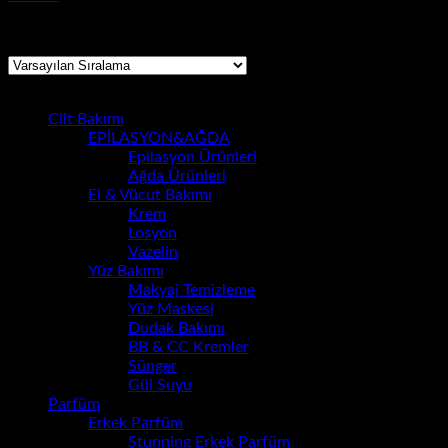
13 sonuçtan 1-12 arası gösteriliyor
Kategoriler
Cilt Bakımı
(15)
EPİLASYON&AĞDA
(0)
Epilasyon Ürünleri
(0)
Ağda Ürünleri
(0)
El & Vücut Bakımı
(0)
Krem
(0)
Losyon
(0)
Vazelin
(0)
Yüz Bakımı
(15)
Makyaj Temizleme
(0)
Yüz Maskesi
(0)
Dudak Bakımı
(15)
BB & CC Kremler
(0)
Sünger
(0)
Gül Suyu
(0)
Parfüm
(11)
Erkek Parfüm
(1)
Stunning Erkek Parfüm
(1)