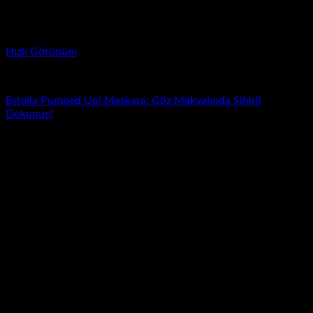
Hızlı Görünüm
Estel'la
Estella Pumped Up! Maskara: Göz Makyajında Sihirli
Dokunuş!
Yeni