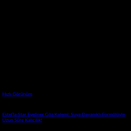
Hızlı Görünüm
Dipliner
Estel’la Star Eyeliner Göz Kalemi: Suya Dayanıklı Formülüyle
Uzun Süre Kalıcılık!
Fiyat
₺
50.00
–
₺
1,200.00