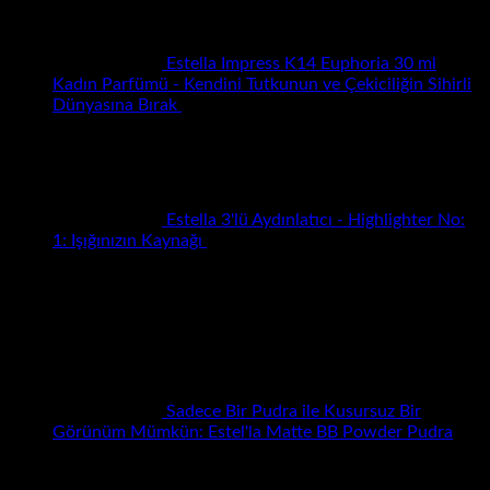
₺200.00.
Estella Impress K14 Euphoria 30 ml
Kadın Parfümü - Kendini Tutkunun ve Çekiciliğin Sihirli
Orijinal
Şu
Dünyasına Bırak
₺
150.00
₺
75.00
fiyat:
andaki
₺150.00.
fiyat:
₺75.00.
Estella 3'lü Aydınlatıcı - Highlighter No:
Orijinal
Şu
1: Işığınızın Kaynağı
₺
100.00
₺
50.00
fiyat:
andaki
En Çok Satılanlar
₺100.00.
fiyat:
₺50.00.
Sadece Bir Pudra ile Kusursuz Bir
Görünüm Mümkün: Estel'la Matte BB Powder Pudra
₺
0.00