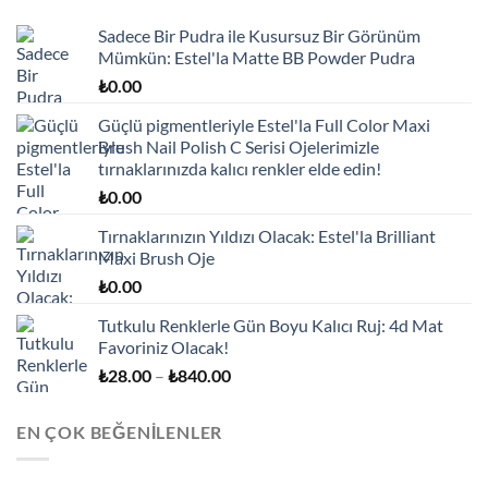
Sadece Bir Pudra ile Kusursuz Bir Görünüm
Mümkün: Estel'la Matte BB Powder Pudra
₺
0.00
Güçlü pigmentleriyle Estel'la Full Color Maxi
Brush Nail Polish C Serisi Ojelerimizle
tırnaklarınızda kalıcı renkler elde edin!
₺
0.00
Tırnaklarınızın Yıldızı Olacak: Estel'la Brilliant
Maxi Brush Oje
₺
0.00
Tutkulu Renklerle Gün Boyu Kalıcı Ruj: 4d Mat
Favoriniz Olacak!
Fiyat
₺
28.00
–
₺
840.00
aralığı:
₺28.00
EN ÇOK BEĞENILENLER
-
₺840.00