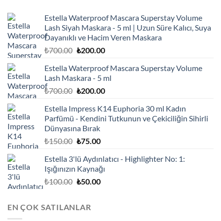
Estella Waterproof Mascara Superstay Volume
Lash Siyah Maskara - 5 ml | Uzun Süre Kalıcı, Suya
Dayanıklı ve Hacim Veren Maskara
Orijinal
Şu
₺
700.00
₺
200.00
fiyat:
andaki
Estella Waterproof Mascara Superstay Volume
₺700.00.
fiyat:
Lash Maskara - 5 ml
₺200.00.
Orijinal
Şu
₺
700.00
₺
200.00
fiyat:
andaki
Estella Impress K14 Euphoria 30 ml Kadın
₺700.00.
fiyat:
Parfümü - Kendini Tutkunun ve Çekiciliğin Sihirli
₺200.00.
Dünyasına Bırak
Orijinal
Şu
₺
150.00
₺
75.00
fiyat:
andaki
Estella 3'lü Aydınlatıcı - Highlighter No: 1:
₺150.00.
fiyat:
Işığınızın Kaynağı
₺75.00.
Orijinal
Şu
₺
100.00
₺
50.00
fiyat:
andaki
₺100.00.
fiyat:
EN ÇOK SATILANLAR
₺50.00.