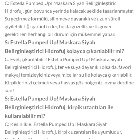
C: Estella Pumped Up! Maskara Siyah Belirginleştirici
Hidrofuj, gün boyunca yerinde kalacak şekilde tasarlanmıştır.
Su geçirmez formülü, silinmeye dayanıklı ve uzun süreli
giyilebilirliği garanti eder, bu da güzellik ve özgüven
gerektiren herhangi bir durum için mükemmel yapar.
S: Estella Pumped Up! Maskara Siyah
Belirginleştirici Hidrofuj kolayca çıkarılabilir mi?
C: Evet, çıkarılabilir! Estella Pumped Up! Maskara Siyah
Belirginleştirici Hidrofuj, ter ve suya dayanıklı olsa da, favori
makyaj temizleyiciniz veya micellar su ile kolayca çıkarılabilir.
Kirpiklerinizi çekmek veya hassas göz bölgenizi ovma derdine
son!
S: Estella Pumped Up! Maskara Siyah
Belirginleştirici Hidrofuj, kirpik uzantıları ile
kullanılabilir mi?
C: Kesinlikle! Estella Pumped Up! Maskara Siyah
Belirginleştirici Hidrofuj, kirpik uzantıları ile uyumludur.