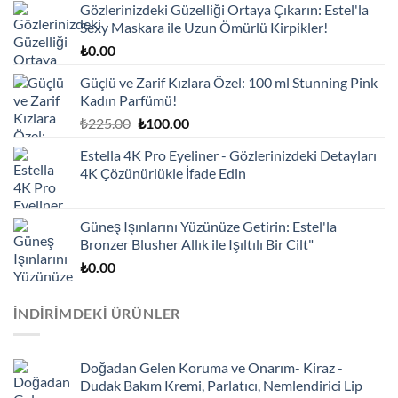
Gözlerinizdeki Güzelliği Ortaya Çıkarın: Estel'la
Sexy Maskara ile Uzun Ömürlü Kirpikler!
₺
0.00
Güçlü ve Zarif Kızlara Özel: 100 ml Stunning Pink
Kadın Parfümü!
Orijinal
Şu
₺
225.00
₺
100.00
fiyat:
andaki
Estella 4K Pro Eyeliner - Gözlerinizdeki Detayları
₺225.00.
fiyat:
4K Çözünürlükle İfade Edin
₺100.00.
Güneş Işınlarını Yüzünüze Getirin: Estel'la
Bronzer Blusher Allık ile Işıltılı Bir Cilt"
₺
0.00
İNDIRIMDEKI ÜRÜNLER
Doğadan Gelen Koruma ve Onarım- Kiraz -
Dudak Bakım Kremi, Parlatıcı, Nemlendirici Lip