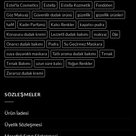
Estel'la Cosmetics
Estella
Estella Kozmetik
Fondöten
Göz Makyajı
Güvenilir dudak ürünü
güzellik
güzellik ürünleri
hafif
Kadın Parfümü
Kalıcı Renkler
kapatıcı pudra
Koruyucu dudak kremi
Lezzetli dudak bakımı
makyaj
Oje
Onarıcı dudak bakımı
Pudra
Su Geçirmez Maskara
suya dayanıklı maskara
Tatlı aroma dudak bakımı
Tırnak
Tırnak Bakımı
uzun süre kalıcı
Yoğun Renkler
Zararsız dudak kremi
SÖZLEŞMELER
Ürün İadesi
Üyelik Sözleşmesi
Mesafeli Satış Sözleşmesi