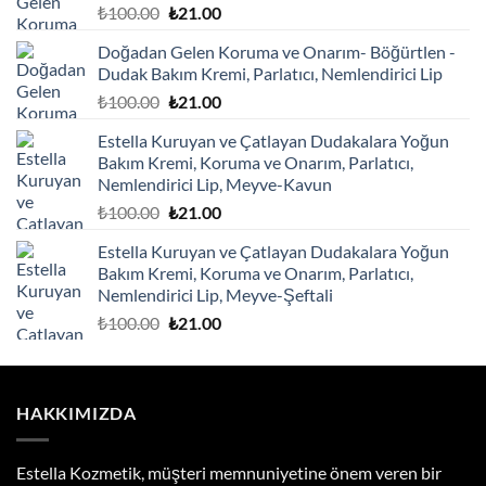
Orijinal
Şu
₺
100.00
₺
21.00
fiyat:
andaki
Doğadan Gelen Koruma ve Onarım- Böğürtlen -
₺100.00.
fiyat:
Dudak Bakım Kremi, Parlatıcı, Nemlendirici Lip
₺21.00.
Orijinal
Şu
₺
100.00
₺
21.00
fiyat:
andaki
Estella Kuruyan ve Çatlayan Dudakalara Yoğun
₺100.00.
fiyat:
Bakım Kremi, Koruma ve Onarım, Parlatıcı,
₺21.00.
Nemlendirici Lip, Meyve-Kavun
Orijinal
Şu
₺
100.00
₺
21.00
fiyat:
andaki
Estella Kuruyan ve Çatlayan Dudakalara Yoğun
₺100.00.
fiyat:
Bakım Kremi, Koruma ve Onarım, Parlatıcı,
₺21.00.
Nemlendirici Lip, Meyve-Şeftali
Orijinal
Şu
₺
100.00
₺
21.00
fiyat:
andaki
₺100.00.
fiyat:
₺21.00.
HAKKIMIZDA
Estella Kozmetik, müşteri memnuniyetine önem veren bir