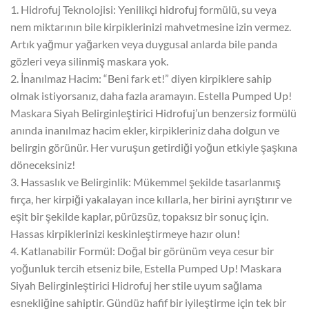
1. Hidrofuj Teknolojisi: Yenilikçi hidrofuj formülü, su veya
nem miktarının bile kirpiklerinizi mahvetmesine izin vermez.
Artık yağmur yağarken veya duygusal anlarda bile panda
gözleri veya silinmiş maskara yok.
2. İnanılmaz Hacim: “Beni fark et!” diyen kirpiklere sahip
olmak istiyorsanız, daha fazla aramayın. Estella Pumped Up!
Maskara Siyah Belirginleştirici Hidrofuj’un benzersiz formülü
anında inanılmaz hacim ekler, kirpikleriniz daha dolgun ve
belirgin görünür. Her vuruşun getirdiği yoğun etkiyle şaşkına
döneceksiniz!
3. Hassaslık ve Belirginlik: Mükemmel şekilde tasarlanmış
fırça, her kirpiği yakalayan ince kıllarla, her birini ayrıştırır ve
eşit bir şekilde kaplar, pürüzsüz, topaksız bir sonuç için.
Hassas kirpiklerinizi keskinleştirmeye hazır olun!
4. Katlanabilir Formül: Doğal bir görünüm veya cesur bir
yoğunluk tercih etseniz bile, Estella Pumped Up! Maskara
Siyah Belirginleştirici Hidrofuj her stile uyum sağlama
esnekliğine sahiptir. Gündüz hafif bir iyileştirme için tek bir