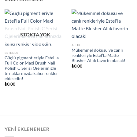
STOKTA YOK
ALLIK
Mükemmel dokusu ve canlı
ESTEL'LA
renkleriyle Estel’la Matte
Güçlü pigmentleriyle Estel’la
Blusher Allık favorin olacak!
Full Color Maxi Brush Nail
₺
0.00
Polish C Serisi Ojelerimizle
tırnaklarınızda kalıcı renkler
elde edin!
₺
0.00
YENI EKLENENLER