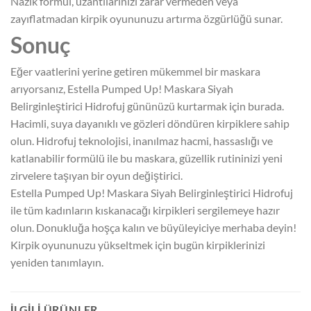
Nazik formül, uzantılarınızı zarar vermeden veya
zayıflatmadan kirpik oyununuzu artırma özgürlüğü sunar.
Sonuç
Eğer vaatlerini yerine getiren mükemmel bir maskara
arıyorsanız, Estella Pumped Up! Maskara Siyah
Belirginleştirici Hidrofuj gününüzü kurtarmak için burada.
Hacimli, suya dayanıklı ve gözleri döndüren kirpiklere sahip
olun. Hidrofuj teknolojisi, inanılmaz hacmi, hassaslığı ve
katlanabilir formülü ile bu maskara, güzellik rutininizi yeni
zirvelere taşıyan bir oyun değiştirici.
Estella Pumped Up! Maskara Siyah Belirginleştirici Hidrofuj
ile tüm kadınların kıskanacağı kirpikleri sergilemeye hazır
olun. Donukluğa hoşça kalın ve büyüleyiciye merhaba deyin!
Kirpik oyununuzu yükseltmek için bugün kirpiklerinizi
yeniden tanımlayın.
İLGILI ÜRÜNLER