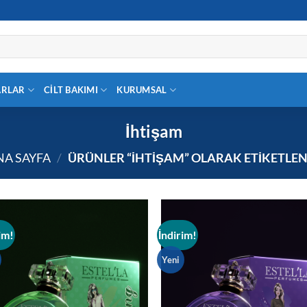
ARLAR
CILT BAKIMI
KURUMSAL
İhtişam
NA SAYFA
/
ÜRÜNLER “İHTIŞAM” OLARAK ETIKETLEN
im!
İndirim!
Yeni