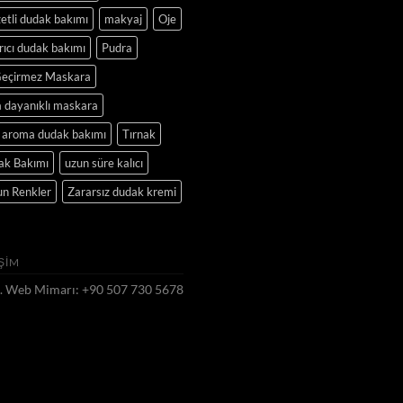
etli dudak bakımı
makyaj
Oje
ıcı dudak bakımı
Pudra
Geçirmez Maskara
 dayanıklı maskara
ı aroma dudak bakımı
Tırnak
ak Bakımı
uzun süre kalıcı
un Renkler
Zararsız dudak kremi
IŞIM
. Web Mimarı: +90 507 730 5678