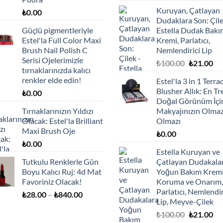
Kuruyan, Çatlayan
₺
0.00
Dudaklara Son: Çile
Güçlü pigmentleriyle
Estella Dudak Bakı
Estel'la Full Color Maxi
Kremi, Parlatıcı,
Brush Nail Polish C
Nemlendirici Lip
Serisi Ojelerimizle
Orijinal
Şu
₺
100.00
₺
21.00
tırnaklarınızda kalıcı
fiyat:
an
renkler elde edin!
Estel'la 3 in 1 Terra
₺100.00.
fiy
Blusher Allık: En T
₺
0.00
₺2
Doğal Görünüm İçi
Tırnaklarınızın Yıldızı
Makyajınızın Olma
Olacak: Estel'la Brilliant
Olmazı
Maxi Brush Oje
₺
0.00
₺
0.00
Estella Kuruyan ve
Tutkulu Renklerle Gün
Çatlayan Dudakala
Boyu Kalıcı Ruj: 4d Mat
Yoğun Bakım Kremi
Favoriniz Olacak!
Koruma ve Onarım,
Parlatıcı, Nemlendir
Fiyat
₺
28.00
–
₺
840.00
Lip, Meyve-Çilek
aralığı:
Orijinal
Şu
₺
100.00
₺
21.00
₺28.00