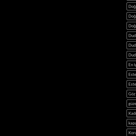
Doğ
Doğa
Doğa
Duda
Duda
Duda
En i
Este
Este
Göz
güze
Kad
kapa
Kor