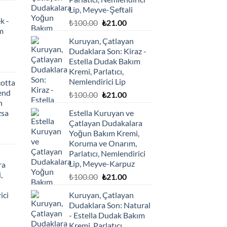
Lip, Meyve-Şeftali
k -
Orijinal
Şu
₺
100.00
₺
21.00
m
fiyat:
andaki
Kuruyan, Çatlayan
₺100.00.
fiyat:
Dudaklara Son: Kiraz -
₺21.00.
Estella Dudak Bakım
Kremi, Parlatıcı,
daki
Nemlendirici Lip
cotta
at:
rend
Orijinal
Şu
₺
100.00
₺
21.00
1.00.
n
fiyat:
andaki
zsa
Estella Kuruyan ve
₺100.00.
fiyat:
Çatlayan Dudakalara
₺21.00.
Yoğun Bakım Kremi,
Koruma ve Onarım,
Parlatıcı, Nemlendirici
Lip, Meyve-Karpuz
ra
,
Orijinal
Şu
₺
100.00
₺
21.00
fiyat:
andaki
ici
Kuruyan, Çatlayan
₺100.00.
fiyat:
Dudaklara Son: Natural
₺21.00.
- Estella Dudak Bakım
Kremi, Parlatıcı,