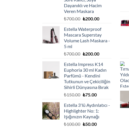
Dayanıklı ve Hacim
Veren Maskara
Orijinal
Şu
₺
700.00
₺
200.00
fiyat:
andaki
Estella Waterproof
₺700.00.
fiyat:
Mascara Superstay
₺200.00.
Volume Lash Maskara -
5 ml
Orijinal
Şu
₺
700.00
₺
200.00
fiyat:
andaki
Estella Impress K14
₺700.00.
fiyat:
Euphoria 30 ml Kadın
₺200.00.
Parfümü - Kendini
Tutkunun ve Çekiciliğin
Sihirli Dünyasına Bırak
Orijinal
Şu
₺
150.00
₺
75.00
fiyat:
andaki
Estella 3'lü Aydınlatıcı -
₺150.00.
fiyat:
Highlighter No: 1:
₺75.00.
Işığınızın Kaynağı
Orijinal
Şu
₺
100.00
₺
50.00