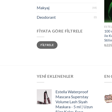
Makyaj
(44)
Deodorant
(0)
ESTEL
FIYATA GÖRE FILTRELE
100 
ile K
Stili
En
En
₺
225
FILTRELE
düşük
yüksek
fiyat
fiyat
YENI EKLENENLER
EN 
Estella Waterproof
Mascara Superstay
Volume Lash Siyah
Maskara - 5 ml | Uzun
Süre Kalıcı, Suya