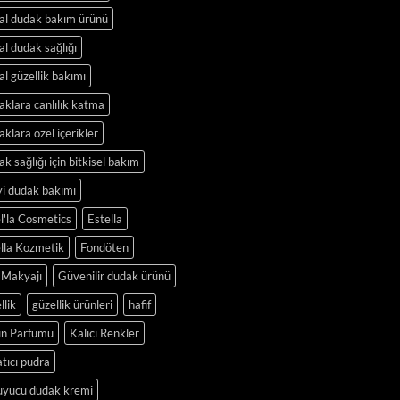
al dudak bakım ürünü
l dudak sağlığı
l güzellik bakımı
klara canlılık katma
klara özel içerikler
k sağlığı için bitkisel bakım
yi dudak bakımı
l'la Cosmetics
Estella
lla Kozmetik
Fondöten
 Makyajı
Güvenilir dudak ürünü
llik
güzellik ürünleri
hafif
ın Parfümü
Kalıcı Renkler
tıcı pudra
uyucu dudak kremi