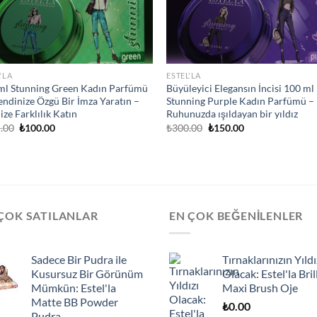
'LA
ESTEL'LA
ml Stunning Green Kadın Parfümü
Büyüleyici Elegansın İncisi 100 ml
endinize Özgü Bir İmza Yaratın –
Stunning Purple Kadın Parfümü –
nize Farklılık Katın
Ruhunuzda ışıldayan bir yıldız
Orijinal
Şu
Orijinal
Şu
.00
₺
100.00
₺
300.00
₺
150.00
fiyat:
andaki
fiyat:
andaki
₺225.00.
fiyat:
₺300.00.
fiyat:
₺100.00.
₺150.00.
ÇOK SATILANLAR
EN ÇOK BEĞENILENLER
Sadece Bir Pudra ile
Tırnaklarınızın Yıldı
Kusursuz Bir Görünüm
Olacak: Estel'la Bril
Mümkün: Estel'la
Maxi Brush Oje
Matte BB Powder
₺
0.00
Pudra