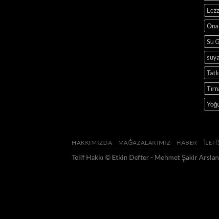
Lezz
Onar
Su 
suya
Tatl
Tırn
Yoğ
HAKKIMIZDA
MAĞAZALARIMIZ
HABER
İLET
Telif Hakkı ©
Etkin Defter - Mehmet Şakir Arslan