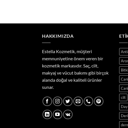
fiyat:
andaki
₺100.00.
fiyat:
₺50.00.
HAKKIMIZDA
ETI
Estella Kozmetik, müşteri
Anti
memnuniyetine önem veren bir
Aro
kozmetik markasıdır. Saç, cilt,
Bitk
makyaj ve vücut bakımı gibi birçok
Canl
alanda doğal ve kaliteli ürünler
sunar.
Canl
cilt
Daya
Der
derm