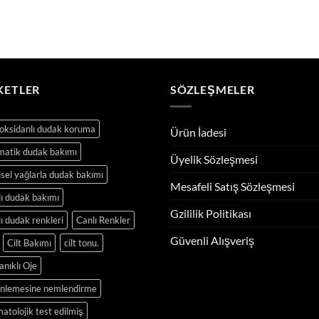
fiyat:
an
-
₺100.00.
fiy
₺840.00
₺2
KETLER
SÖZLEŞMELER
oksidanlı dudak koruma
Ürün İadesi
matik dudak bakımı
Üyelik Sözleşmesi
isel yağlarla dudak bakımı
Mesafeli Satış Sözleşmesi
ı dudak bakımı
Gzililik Politikası
ı dudak renkleri
Canlı Renkler
Güvenli Alışveriş
Cilt Bakımı
cilt tonu.
nıklı Oje
inlemesine nemlendirme
atolojik test edilmiş