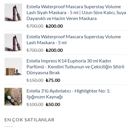
Estella Waterproof Mascara Superstay Volume
Lash Siyah Maskara - 5 ml | Uzun Süre Kalıcı, Suya
Dayanıklı ve Hacim Veren Maskara
Orijinal
Şu
₺
700.00
₺
200.00
fiyat:
andaki
Estella Waterproof Mascara Superstay Volume
₺700.00.
fiyat:
Lash Maskara - 5 ml
₺200.00.
Orijinal
Şu
₺
700.00
₺
200.00
fiyat:
andaki
Estella Impress K14 Euphoria 30 ml Kadın
₺700.00.
fiyat:
Parfümü - Kendini Tutkunun ve Çekiciliğin Sihirli
₺200.00.
Dünyasına Bırak
Orijinal
Şu
₺
150.00
₺
75.00
fiyat:
andaki
Estella 3'lü Aydınlatıcı - Highlighter No: 1:
₺150.00.
fiyat:
Işığınızın Kaynağı
₺75.00.
Orijinal
Şu
₺
100.00
₺
50.00
fiyat:
andaki
₺100.00.
fiyat:
EN ÇOK SATILANLAR
₺50.00.