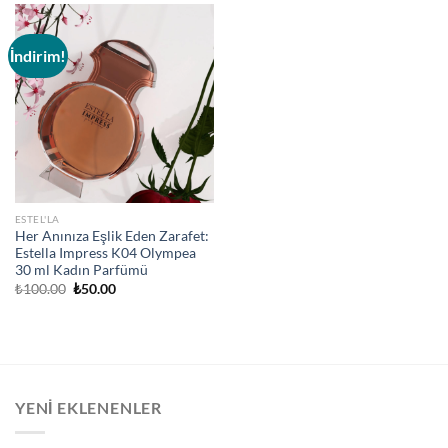
İndirim!
ESTEL'LA
Her Anınıza Eşlik Eden Zarafet:
Estella Impress K04 Olympea
30 ml Kadın Parfümü
Orijinal
Şu
₺
100.00
₺
50.00
fiyat:
andaki
₺100.00.
fiyat:
₺50.00.
YENI EKLENENLER