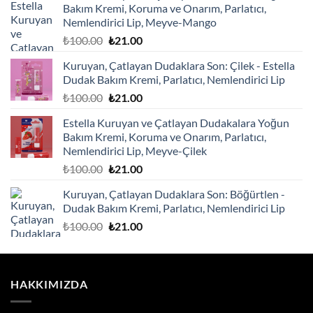
Bakım Kremi, Koruma ve Onarım, Parlatıcı,
Nemlendirici Lip, Meyve-Mango
Orijinal
Şu
₺
100.00
₺
21.00
fiyat:
andaki
Kuruyan, Çatlayan Dudaklara Son: Çilek - Estella
₺100.00.
fiyat:
Dudak Bakım Kremi, Parlatıcı, Nemlendirici Lip
₺21.00.
Orijinal
Şu
₺
100.00
₺
21.00
fiyat:
andaki
Estella Kuruyan ve Çatlayan Dudakalara Yoğun
₺100.00.
fiyat:
Bakım Kremi, Koruma ve Onarım, Parlatıcı,
₺21.00.
Nemlendirici Lip, Meyve-Çilek
Orijinal
Şu
₺
100.00
₺
21.00
fiyat:
andaki
Kuruyan, Çatlayan Dudaklara Son: Böğürtlen -
₺100.00.
fiyat:
Dudak Bakım Kremi, Parlatıcı, Nemlendirici Lip
₺21.00.
Orijinal
Şu
₺
100.00
₺
21.00
fiyat:
andaki
₺100.00.
fiyat:
₺21.00.
HAKKIMIZDA