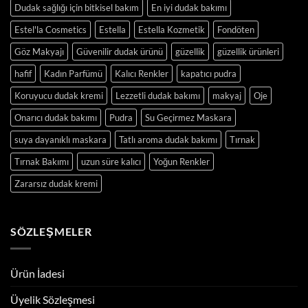
Dudak sağlığı için bitkisel bakım
En iyi dudak bakımı
Estel'la Cosmetics
Estella
Estella Kozmetik
Fondöten
Göz Makyajı
Güvenilir dudak ürünü
güzellik
güzellik ürünleri
hafif
Kadın Parfümü
Kalıcı Renkler
kapatıcı pudra
Koruyucu dudak kremi
Lezzetli dudak bakımı
makyaj
Oje
Onarıcı dudak bakımı
Pudra
Su Geçirmez Maskara
suya dayanıklı maskara
Tatlı aroma dudak bakımı
Tırnak
Tırnak Bakımı
uzun süre kalıcı
Yoğun Renkler
Zararsız dudak kremi
SÖZLEŞMELER
Ürün İadesi
Üyelik Sözleşmesi