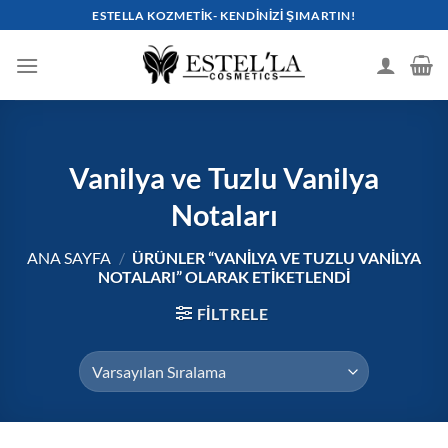
İçeriğe
ESTELLA KOZMETIK- KENDINIZI ŞIMARTIN!
atla
Vanilya ve Tuzlu Vanilya
Notaları
ANA SAYFA
/
ÜRÜNLER “VANILYA VE TUZLU VANILYA
NOTALARI” OLARAK ETIKETLENDI
FILTRELE