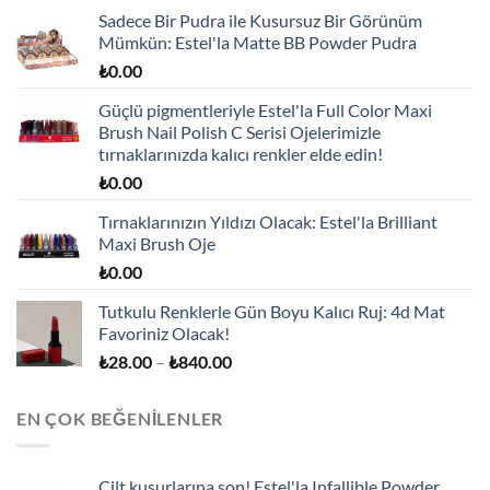
Sadece Bir Pudra ile Kusursuz Bir Görünüm
Mümkün: Estel'la Matte BB Powder Pudra
₺
0.00
Güçlü pigmentleriyle Estel'la Full Color Maxi
Brush Nail Polish C Serisi Ojelerimizle
tırnaklarınızda kalıcı renkler elde edin!
₺
0.00
Tırnaklarınızın Yıldızı Olacak: Estel'la Brilliant
Maxi Brush Oje
₺
0.00
Tutkulu Renklerle Gün Boyu Kalıcı Ruj: 4d Mat
Favoriniz Olacak!
Fiyat
₺
28.00
–
₺
840.00
aralığı:
₺28.00
EN ÇOK BEĞENILENLER
-
₺840.00
Cilt kusurlarına son! Estel'la Infallible Powder