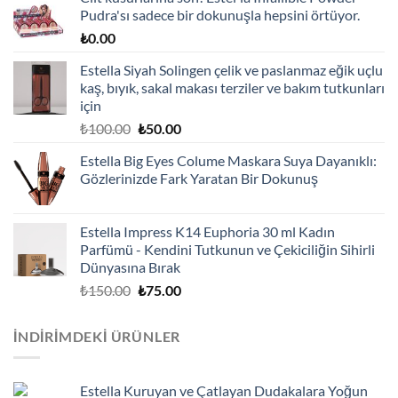
Pudra'sı sadece bir dokunuşla hepsini örtüyor.
₺
0.00
Estella Siyah Solingen çelik ve paslanmaz eğik uçlu
kaş, bıyık, sakal makası terziler ve bakım tutkunları
için
Orijinal
Şu
₺
100.00
₺
50.00
fiyat:
andaki
Estella Big Eyes Colume Maskara Suya Dayanıklı:
₺100.00.
fiyat:
Gözlerinizde Fark Yaratan Bir Dokunuş
₺50.00.
Estella Impress K14 Euphoria 30 ml Kadın
Parfümü - Kendini Tutkunun ve Çekiciliğin Sihirli
Dünyasına Bırak
Orijinal
Şu
₺
150.00
₺
75.00
fiyat:
andaki
₺150.00.
fiyat:
İNDIRIMDEKI ÜRÜNLER
₺75.00.
Estella Kuruyan ve Çatlayan Dudakalara Yoğun