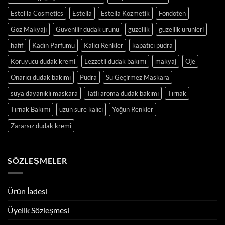
Estel'la Cosmetics
Estella
Estella Kozmetik
Fondöten
Göz Makyajı
Güvenilir dudak ürünü
güzellik
güzellik ürünleri
hafif
Kadın Parfümü
Kalıcı Renkler
kapatıcı pudra
Koruyucu dudak kremi
Lezzetli dudak bakımı
makyaj
Oje
Onarıcı dudak bakımı
Pudra
Su Geçirmez Maskara
suya dayanıklı maskara
Tatlı aroma dudak bakımı
Tırnak
Tırnak Bakımı
uzun süre kalıcı
Yoğun Renkler
Zararsız dudak kremi
SÖZLEŞMELER
Ürün İadesi
Üyelik Sözleşmesi