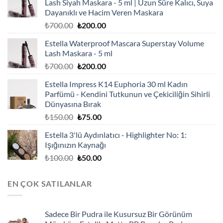
Lash Siyah Maskara - 5 ml | Uzun Süre Kalıcı, Suya
Dayanıklı ve Hacim Veren Maskara
Orijinal
Şu
₺
700.00
₺
200.00
fiyat:
andaki
Estella Waterproof Mascara Superstay Volume
₺700.00.
fiyat:
Lash Maskara - 5 ml
₺200.00.
Orijinal
Şu
₺
700.00
₺
200.00
fiyat:
andaki
Estella Impress K14 Euphoria 30 ml Kadın
₺700.00.
fiyat:
Parfümü - Kendini Tutkunun ve Çekiciliğin Sihirli
₺200.00.
Dünyasına Bırak
Orijinal
Şu
₺
150.00
₺
75.00
fiyat:
andaki
Estella 3'lü Aydınlatıcı - Highlighter No: 1:
₺150.00.
fiyat:
Işığınızın Kaynağı
₺75.00.
Orijinal
Şu
₺
100.00
₺
50.00
fiyat:
andaki
₺100.00.
fiyat:
EN ÇOK SATILANLAR
₺50.00.
Sadece Bir Pudra ile Kusursuz Bir Görünüm