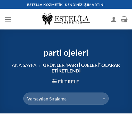
İçeriğe
ESTELLA KOZMETIK- KENDINIZI ŞIMARTIN!
atla
parti ojeleri
ANA SAYFA
/
ÜRÜNLER “PARTI OJELERI” OLARAK
ETIKETLENDI
FILTRELE