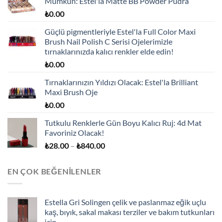
Mümkün: Estel'la Matte BB Powder Pudra
₺
0.00
Güçlü pigmentleriyle Estel'la Full Color Maxi
Brush Nail Polish C Serisi Ojelerimizle
tırnaklarınızda kalıcı renkler elde edin!
₺
0.00
Tırnaklarınızın Yıldızı Olacak: Estel'la Brilliant
Maxi Brush Oje
₺
0.00
Tutkulu Renklerle Gün Boyu Kalıcı Ruj: 4d Mat
Favoriniz Olacak!
Fiyat
₺
28.00
–
₺
840.00
aralığı:
₺28.00
EN ÇOK BEĞENILENLER
-
₺840.00
Estella Gri Solingen çelik ve paslanmaz eğik uçlu
kaş, bıyık, sakal makası terziler ve bakım tutkunları
için