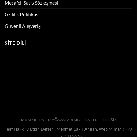
Mesafeli Satış Sözleşmesi
Gzililik Politikası
Güvenli Alışveriş
SITE DILI
HAKKIMIZDA
MAĞAZALARIMIZ
HABER
İLETIŞIM
Telif Hakkı ©
Etkin Defter - Mehmet Şakir Arslan
. Web Mimarı: +90
507 730 5678