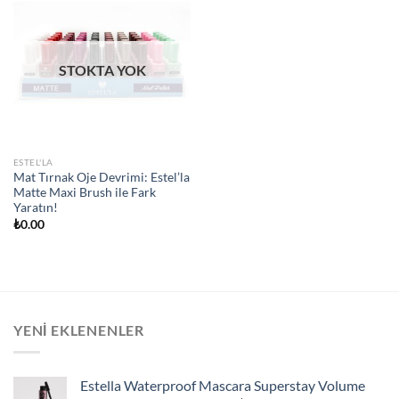
STOKTA YOK
ESTEL'LA
Mat Tırnak Oje Devrimi: Estel’la
Matte Maxi Brush ile Fark
Yaratın!
₺
0.00
YENI EKLENENLER
Estella Waterproof Mascara Superstay Volume