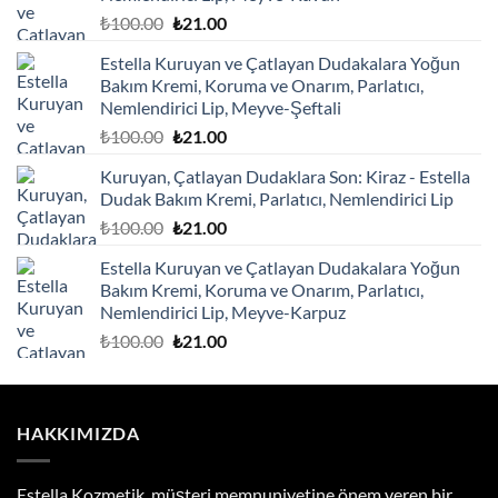
Orijinal
Şu
₺
100.00
₺
21.00
fiyat:
andaki
Estella Kuruyan ve Çatlayan Dudakalara Yoğun
₺100.00.
fiyat:
Bakım Kremi, Koruma ve Onarım, Parlatıcı,
₺21.00.
Nemlendirici Lip, Meyve-Şeftali
Orijinal
Şu
₺
100.00
₺
21.00
fiyat:
andaki
Kuruyan, Çatlayan Dudaklara Son: Kiraz - Estella
₺100.00.
fiyat:
Dudak Bakım Kremi, Parlatıcı, Nemlendirici Lip
₺21.00.
Orijinal
Şu
₺
100.00
₺
21.00
fiyat:
andaki
Estella Kuruyan ve Çatlayan Dudakalara Yoğun
₺100.00.
fiyat:
Bakım Kremi, Koruma ve Onarım, Parlatıcı,
₺21.00.
Nemlendirici Lip, Meyve-Karpuz
Orijinal
Şu
₺
100.00
₺
21.00
fiyat:
andaki
₺100.00.
fiyat:
₺21.00.
HAKKIMIZDA
Estella Kozmetik, müşteri memnuniyetine önem veren bir