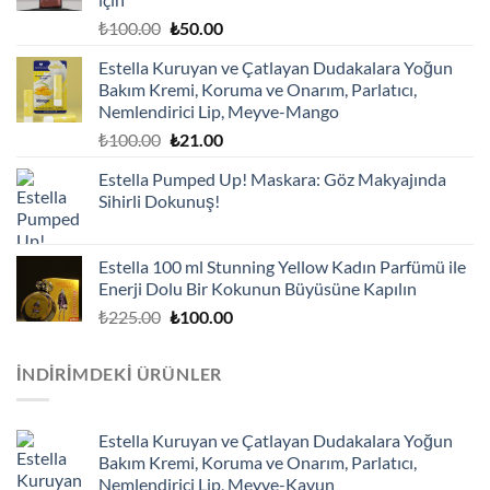
Orijinal
Şu
₺
100.00
₺
50.00
fiyat:
andaki
Estella Kuruyan ve Çatlayan Dudakalara Yoğun
₺100.00.
fiyat:
Bakım Kremi, Koruma ve Onarım, Parlatıcı,
₺50.00.
Nemlendirici Lip, Meyve-Mango
Orijinal
Şu
₺
100.00
₺
21.00
fiyat:
andaki
Estella Pumped Up! Maskara: Göz Makyajında
₺100.00.
fiyat:
Sihirli Dokunuş!
₺21.00.
Estella 100 ml Stunning Yellow Kadın Parfümü ile
Enerji Dolu Bir Kokunun Büyüsüne Kapılın
Orijinal
Şu
₺
225.00
₺
100.00
fiyat:
andaki
₺225.00.
fiyat:
İNDIRIMDEKI ÜRÜNLER
₺100.00.
Estella Kuruyan ve Çatlayan Dudakalara Yoğun
Bakım Kremi, Koruma ve Onarım, Parlatıcı,
Nemlendirici Lip, Meyve-Kavun