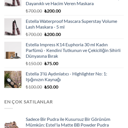
Dayanıklı ve Hacim Veren Maskara
Orijinal
Şu
₺
700.00
₺
200.00
fiyat:
andaki
Estella Waterproof Mascara Superstay Volume
₺700.00.
fiyat:
Lash Maskara - 5 ml
₺200.00.
Orijinal
Şu
₺
700.00
₺
200.00
fiyat:
andaki
Estella Impress K14 Euphoria 30 ml Kadın
₺700.00.
fiyat:
Parfümü - Kendini Tutkunun ve Çekiciliğin Sihirli
₺200.00.
Dünyasına Bırak
Orijinal
Şu
₺
150.00
₺
75.00
fiyat:
andaki
Estella 3'lü Aydınlatıcı - Highlighter No: 1:
₺150.00.
fiyat:
Işığınızın Kaynağı
₺75.00.
Orijinal
Şu
₺
100.00
₺
50.00
fiyat:
andaki
₺100.00.
fiyat:
EN ÇOK SATILANLAR
₺50.00.
Sadece Bir Pudra ile Kusursuz Bir Görünüm
Mümkün: Estel'la Matte BB Powder Pudra