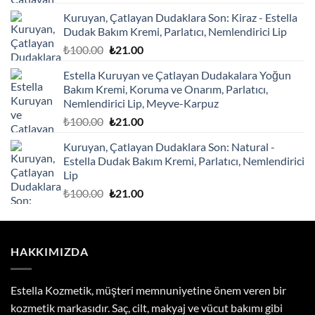
fiyat:
andaki
Kuruyan, Çatlayan Dudaklara Son: Kiraz - Estella
₺100.00.
fiyat:
Dudak Bakım Kremi, Parlatıcı, Nemlendirici Lip
₺21.00.
Orijinal
Şu
₺
100.00
₺
21.00
fiyat:
andaki
Estella Kuruyan ve Çatlayan Dudakalara Yoğun
₺100.00.
fiyat:
Bakım Kremi, Koruma ve Onarım, Parlatıcı,
₺21.00.
Nemlendirici Lip, Meyve-Karpuz
Orijinal
Şu
₺
100.00
₺
21.00
fiyat:
andaki
Kuruyan, Çatlayan Dudaklara Son: Natural -
₺100.00.
fiyat:
Estella Dudak Bakım Kremi, Parlatıcı, Nemlendirici
₺21.00.
Lip
Orijinal
Şu
₺
100.00
₺
21.00
fiyat:
andaki
₺100.00.
fiyat:
₺21.00.
HAKKIMIZDA
Estella Kozmetik, müşteri memnuniyetine önem veren bir
kozmetik markasıdır. Saç, cilt, makyaj ve vücut bakımı gibi