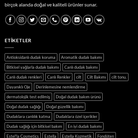
birçok alanda doğal ve kaliteli ürünler sunar.
ETIKETLER
Antioksidanlı dudak koruma
Aromatik dudak bakımı
Bitkisel yağlarla dudak bakımı
Canlı dudak bakımı
Canlı dudak renkleri
Canlı Renkler
cilt
Cilt Bakımı
cilt tonu.
Dayanıklı Oje
Derinlemesine nemlendirme
dermatolojik test edilmiş
Doğal dudak bakım ürünü
Doğal dudak sağlığı
Doğal güzellik bakımı
Dudaklara canlılık katma
Dudaklara özel içerikler
Dudak sağlığı için bitkisel bakım
En iyi dudak bakımı
Estel'la Cosmetics
Estella
Estella Kozmetik
Fondöten