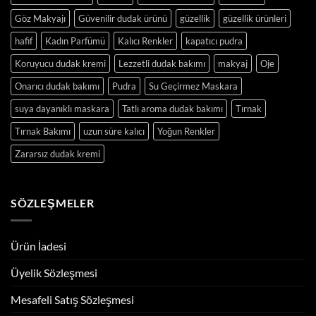
Göz Makyajı
Güvenilir dudak ürünü
güzellik
güzellik ürünleri
hafif
Kadın Parfümü
Kalıcı Renkler
kapatıcı pudra
Koruyucu dudak kremi
Lezzetli dudak bakımı
makyaj
Oje
Onarıcı dudak bakımı
Pudra
Su Geçirmez Maskara
suya dayanıklı maskara
Tatlı aroma dudak bakımı
Tırnak
Tırnak Bakımı
uzun süre kalıcı
Yoğun Renkler
Zararsız dudak kremi
SÖZLEŞMELER
Ürün İadesi
Üyelik Sözleşmesi
Mesafeli Satış Sözleşmesi