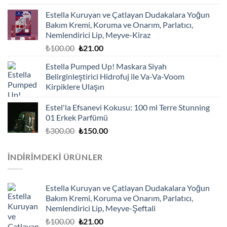
Estella Kuruyan ve Çatlayan Dudakalara Yoğun
Bakım Kremi, Koruma ve Onarım, Parlatıcı,
Nemlendirici Lip, Meyve-Kiraz
Orijinal
Şu
₺
100.00
₺
21.00
fiyat:
andaki
Estella Pumped Up! Maskara Siyah
₺100.00.
fiyat:
Belirginleştirici Hidrofuj ile Va-Va-Voom
₺21.00.
Kirpiklere Ulaşın
Estel'la Efsanevi Kokusu: 100 ml Terre Stunning
01 Erkek Parfümü
Orijinal
Şu
₺
300.00
₺
150.00
fiyat:
andaki
₺300.00.
fiyat:
İNDIRIMDEKI ÜRÜNLER
₺150.00.
Estella Kuruyan ve Çatlayan Dudakalara Yoğun
Bakım Kremi, Koruma ve Onarım, Parlatıcı,
Nemlendirici Lip, Meyve-Şeftali
Orijinal
Şu
₺
100.00
₺
21.00