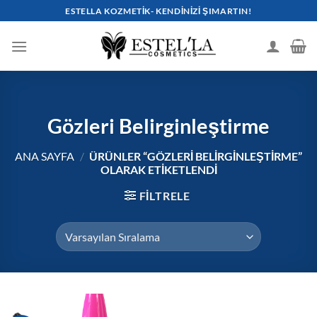
İçeriğe
ESTELLA KOZMETIK- KENDINIZI ŞIMARTIN!
atla
Gözleri Belirginleştirme
ANA SAYFA
/
ÜRÜNLER “GÖZLERI BELIRGINLEŞTIRME”
OLARAK ETIKETLENDI
FILTRELE