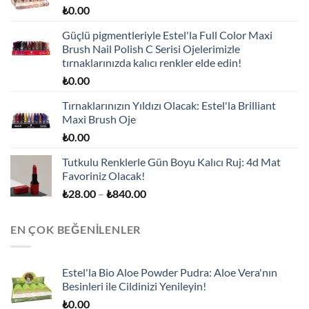
₺
0.00
Güçlü pigmentleriyle Estel'la Full Color Maxi
Brush Nail Polish C Serisi Ojelerimizle
tırnaklarınızda kalıcı renkler elde edin!
₺
0.00
Tırnaklarınızın Yıldızı Olacak: Estel'la Brilliant
Maxi Brush Oje
₺
0.00
Tutkulu Renklerle Gün Boyu Kalıcı Ruj: 4d Mat
Favoriniz Olacak!
Fiyat
₺
28.00
–
₺
840.00
aralığı:
₺28.00
EN ÇOK BEĞENILENLER
-
₺840.00
Estel'la Bio Aloe Powder Pudra: Aloe Vera'nın
Besinleri ile Cildinizi Yenileyin!
₺
0.00