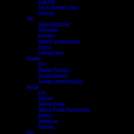
Göz Farı
Far & Maskara Bazı
Dipliner
Ten
Allık & Bronzer
Fondöten
Kapatıcı
Kontür & Aydınlatıcı
Pudra
Makyaj Bazı
Dudak
Ruj
Dudak Parlatıcı
Dudak Kalemi
Dudak Nemlendiricisi
Tırnak
Oje
Aseton
Takma Tırnak
Takma Tırnak Yapıştırıcısı
Bakım
Makaslar
Pensler
Kaş