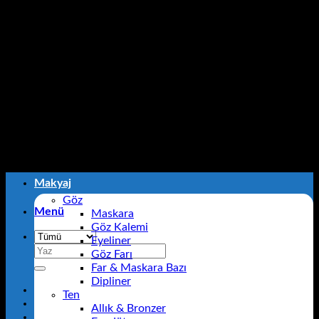
İçeriğe
Estella Kozmetik- Kendinizi Şımartın!
atla
Estella Kozmetik- Kendinizi Şımartın!
Makyaj
Göz
Menü
Maskara
Göz Kalemi
Eyeliner
Ara:
Göz Farı
Far & Maskara Bazı
Dipliner
Ten
Allık & Bronzer