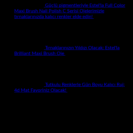
Güçlü pigmentleriyle Estel'la Full Color
Maxi Brush Nail Polish C Serisi Ojelerimizle
tırnaklarınızda kalıcı renkler elde edin!
₺
0.00
Tırnaklarınızın Yıldızı Olacak: Estel'la
Brilliant Maxi Brush Oje
₺
0.00
Tutkulu Renklerle Gün Boyu Kalıcı Ruj:
Fiyat
4d Mat Favoriniz Olacak!
₺
28.00
–
₺
840.00
aralığı:
En Çok Beğenilenler
₺28.00
-
₺840.00