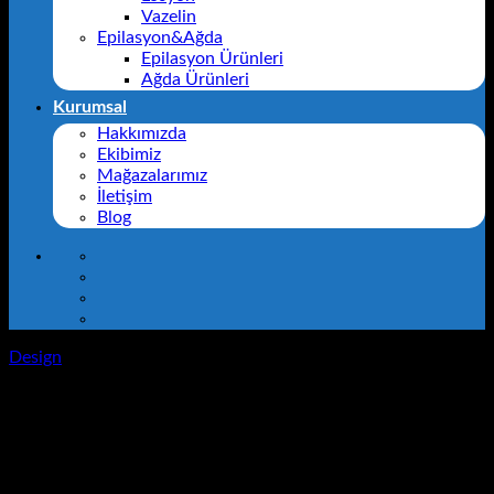
Vazelin
Epilasyon&Ağda
Epilasyon Ürünleri
Ağda Ürünleri
Kurumsal
Hakkımızda
Ekibimiz
Mağazalarımız
İletişim
Blog
Design
Magazine
Lorem ipsum dolor sit amet, consectetuer adipiscing elit, sed
diam nonummy nibh euismod tincidunt ut laoreet dolore