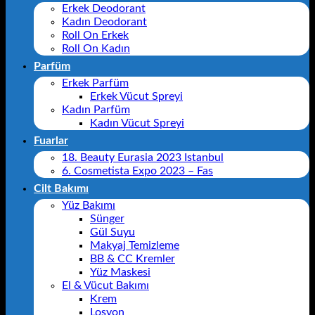
Erkek Deodorant
Kadın Deodorant
Roll On Erkek
Roll On Kadın
Parfüm
Erkek Parfüm
Erkek Vücut Spreyi
Kadın Parfüm
Kadın Vücut Spreyi
Fuarlar
18. Beauty Eurasia 2023 Istanbul
6. Cosmetista Expo 2023 – Fas
Cilt Bakımı
Yüz Bakımı
Sünger
Gül Suyu
Makyaj Temizleme
BB & CC Kremler
Yüz Maskesi
El & Vücut Bakımı
Krem
Losyon