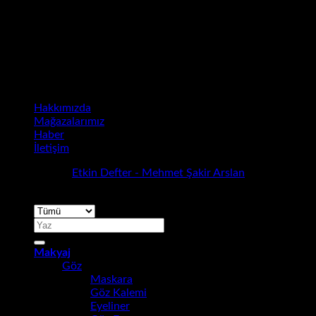
Hakkımızda
Mağazalarımız
Haber
İletişim
Telif Hakkı ©
Etkin Defter - Mehmet Şakir Arslan
. Web
Mimarı: +90 507 730 5678
Ara:
Makyaj
Göz
Maskara
Göz Kalemi
Eyeliner