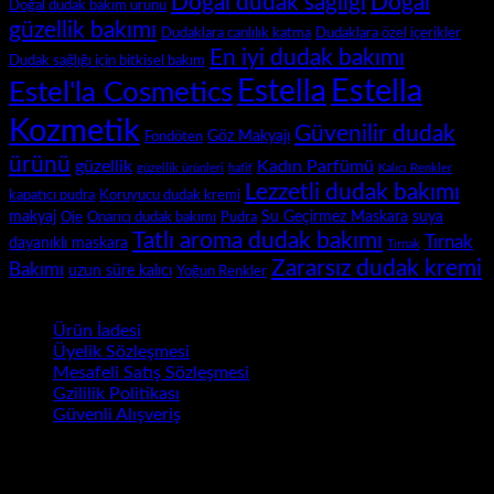
Doğal dudak sağlığı
Doğal
Doğal dudak bakım ürünü
güzellik bakımı
Dudaklara canlılık katma
Dudaklara özel içerikler
En iyi dudak bakımı
Dudak sağlığı için bitkisel bakım
Estella
Estella
Estel'la Cosmetics
Kozmetik
Güvenilir dudak
Göz Makyajı
Fondöten
ürünü
güzellik
Kadın Parfümü
güzellik ürünleri
hafif
Kalıcı Renkler
Lezzetli dudak bakımı
kapatıcı pudra
Koruyucu dudak kremi
makyaj
Su Geçirmez Maskara
suya
Oje
Onarıcı dudak bakımı
Pudra
Tatlı aroma dudak bakımı
Tırnak
dayanıklı maskara
Tırnak
Zararsız dudak kremi
Bakımı
uzun süre kalıcı
Yoğun Renkler
Sözleşmeler
Ürün İadesi
Üyelik Sözleşmesi
Mesafeli Satış Sözleşmesi
Gzililik Politikası
Güvenli Alışveriş
Site Dili