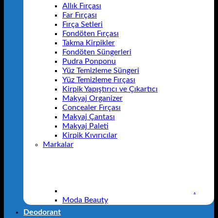
Allık Fırçası
Far Fırçası
Fırça Setleri
Fondöten Fırçası
Takma Kirpikler
Fondöten Süngerleri
Pudra Ponponu
Yüz Temizleme Süngeri
Yüz Temizleme Fırçası
Kirpik Yapıştırıcı ve Çıkartıcı
Makyaj Organizer
Concealer Fırçası
Makyaj Çantası
Makyaj Paleti
Kirpik Kıvırıcılar
Markalar
.
Moda Beauty
Deodorant