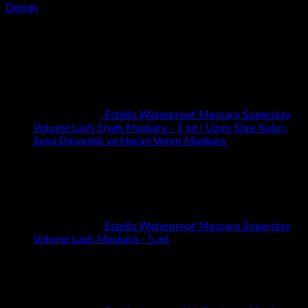
Design
Yeni Eklenenler
Estella Waterproof Mascara Superstay
Volume Lash Siyah Maskara - 5 ml | Uzun Süre Kalıcı,
Suya Dayanıklı ve Hacim Veren Maskara
₺
700.00
Orijinal
Şu
₺
200.00
fiyat:
andaki
₺700.00.
fiyat:
₺200.00.
Estella Waterproof Mascara Superstay
Orijinal
Şu
Volume Lash Maskara - 5 ml
₺
700.00
₺
200.00
fiyat:
andaki
₺700.00.
fiyat:
₺200.00.