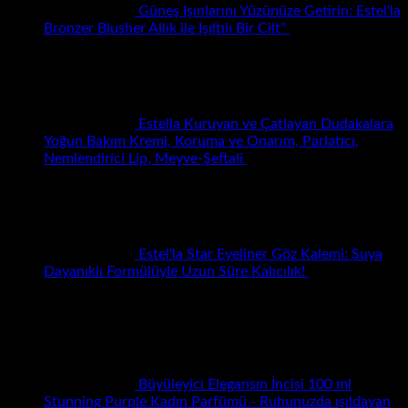
Güneş Işınlarını Yüzünüze Getirin: Estel'la
Bronzer Blusher Allık ile Işıltılı Bir Cilt"
₺
0.00
Estella Kuruyan ve Çatlayan Dudakalara
Yoğun Bakım Kremi, Koruma ve Onarım, Parlatıcı,
Orijinal
Şu
Nemlendirici Lip, Meyve-Şeftali
₺
100.00
₺
21.00
fiyat:
andaki
₺100.00.
fiyat:
₺21.00.
Estel'la Star Eyeliner Göz Kalemi: Suya
Dayanıklı Formülüyle Uzun Süre Kalıcılık!
₺
50.00
–
Fiyat
₺
1,200.00
aralığı:
₺50.00
-
₺1,200.00
Büyüleyici Elegansın İncisi 100 ml
Stunning Purple Kadın Parfümü - Ruhunuzda ışıldayan