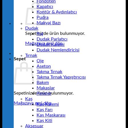
Fondöten
Kapatıcı
Kontür & Aydınlatıcı
Pudra
Makyaj Bazı
Dudak
Sepetinizde ürün bulunmuyor.
Ruj
Dudak Parlatıcı
Mağazaya geri dön
Dudak Kalemi
Dudak Nemlendiricisi
Tırnak
Sepet
Oje
Aseton
Takma Tırnak
Takma Tırnak Yapıştırıcısı
Bakım
Makaslar
Sepetinizde ürün bulunmuyor.
Pensler
Kaş
Mağazaya geri dön
Kaş Kalemi
Kaş Farı
Kaş Maskarası
Kaş Kiti
Aksesuar