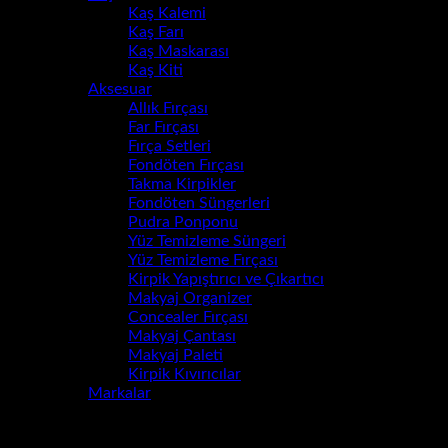
Kaş Kalemi
Kaş Farı
Kaş Maskarası
Kaş Kiti
Aksesuar
Allık Fırçası
Far Fırçası
Fırça Setleri
Fondöten Fırçası
Takma Kirpikler
Fondöten Süngerleri
Pudra Ponponu
Yüz Temizleme Süngeri
Yüz Temizleme Fırçası
Kirpik Yapıştırıcı ve Çıkartıcı
Makyaj Organizer
Concealer Fırçası
Makyaj Çantası
Makyaj Paleti
Kirpik Kıvırıcılar
Markalar