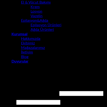
El & Vücut Bakımı
Krem
Losyon
Vazelin
Epilasyon&Ağda
Epilasyon Ürünleri
Ağda Ürünleri
Kurumsal
Hakkımızda
Ekibimiz
Mağazalarımız
İletişim
Blog
Duyurular
Giriş Yap
Gerekli
Kullanıcı adı veya e-posta adresi
*
Gerekli
Parola
*